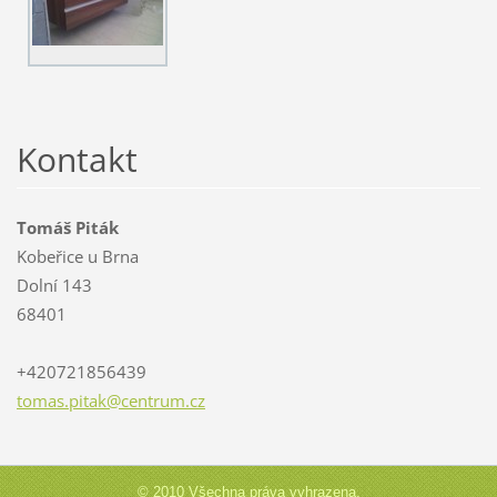
Kontakt
Tomáš Piták
Kobeřice u Brna
Dolní 143
68401
+420721856439
tomas.pi
tak@cent
rum.cz
© 2010 Všechna práva vyhrazena.