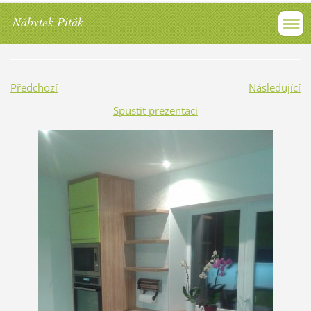
Nábytek Piták
Předchozí
Následující
Spustit prezentaci