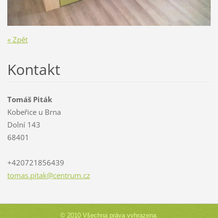
« Zpět
Kontakt
Tomáš Piták
Kobeřice u Brna
Dolní 143
68401
+420721856439
tomas.pi
tak@cent
rum.cz
© 2010 Všechna práva vyhrazena.