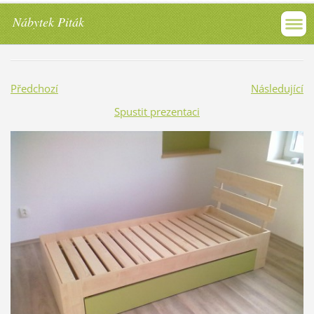
Nábytek Piták
Předchozí
Následující
Spustit prezentaci